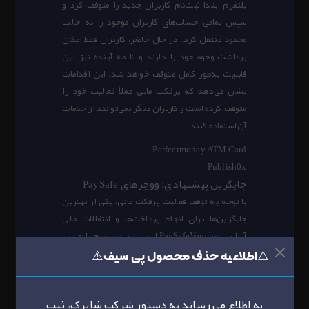
پلتفرم ابتدا ثبت‌نام کاربران جدید را متوقف کرد و
سپس تمامی حساب‌های کاربران موجود را به حالت
محدود منتقل کرد. در حال حاضر، کاربران فقط امکان
برداشت وجوه خود را دارند و تا ماه آینده نیز این
قابلیت به‌طور کامل متوقف خواهد شد. این اقدامات
نشان می‌دهد که پرفکت مانی عملاً فعالیت خود را
متوقف کرده است و کاربران دیگر نمی‌توانند از خدمات
آن استفاده کنند​
Perfectmoney ATM Card
Publish0x
جایگزین پیشنهادی: ووچرهای PaySafe
با توجه به توقف فعالیت پرفکت مانی، یکی از بهترین
جایگزین‌ها برای انجام پرداخت‌ها و انتقالات مالی
آنلاین، PaySafeVoucher است. این سیستم با امنیت
بالا و امکانات گسترده، جایگزین مناسبی برای کاربران
⚠️اطلاعیه حذف محصول پی سیف⚠️
پرفکت مانی به‌شمار می‌آید.
وب‌سایت رسمی برای تهیه ووچرهای PaySafe از طریق
به اطلاع می رساند به دستور شرکت شاپرک، ثبت